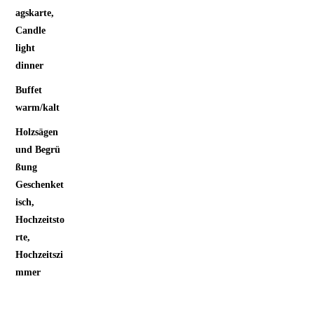
agskarte,
Candle
light
dinner
Buffet
warm/kalt
Holzsägen
und Begrü
ßung
Geschenket
isch,
Hochzeitsto
rte,
Hochzeitszi
mmer