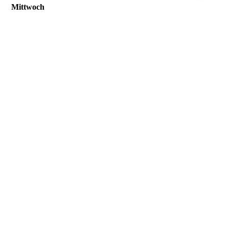
Mittwoch
geschlossen
Donnerstag
11
:
00
–
21
:
30
Freitag
17
:
00
–
0
:
00
Samstag
11
:
00
–
0
:
00
Sonntag
11
:
00
–
21
:
30